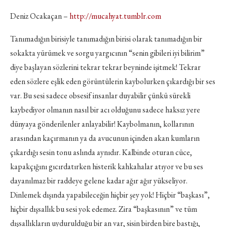
Deniz Ocakaçan –
http://mucahyat.tumblr.com
Tanımadığın birisiyle tanımadığın birisi olarak tanımadığın bir
sokakta yürümek ve sorgu yargıcının “senin gibileri iyi bilirim”
diye başlayan sözlerini tekrar tekrar beyninde işitmek! Tekrar
eden sözlere eşlik eden görüntülerin kaybolurken çıkardığı bir ses
var. Bu sesi sadece obsesif insanlar duyabilir çünkü sürekli
kaybediyor olmanın nasıl bir acı olduğunu sadece haksız yere
dünyaya gönderilenler anlayabilir! Kaybolmanın, kollarının
arasından kaçırmanın ya da avucunun içinden akan kumların
çıkardığı sesin tonu aslında aynıdır. Kalbinde oturan cüce,
kapakçığını gıcırdatırken histerik kahkahalar atıyor ve bu ses
dayanılmaz bir raddeye gelene kadar ağır ağır yükseliyor.
Dinlemek dışında yapabileceğin hiçbir şey yok! Hiçbir “başkası”,
hiçbir dışsallık bu sesi yok edemez. Zira “başkasının” ve tüm
dışsallıkların uydurulduğu bir an var, sisin birden bire bastığı,