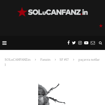
SOLuCANFANZin
Fanzin
SF #17
paçavra notlar
1