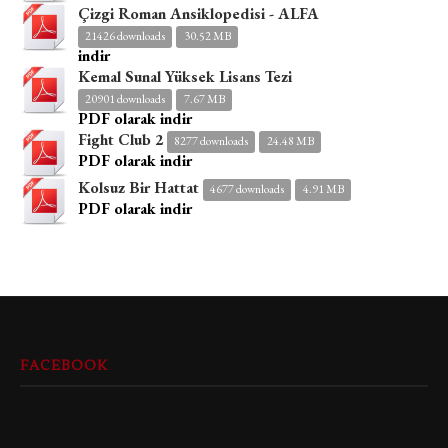
Çizgi Roman Ansiklopedisi - ALFA
21426 downloads
30.52 MB
indir
Kemal Sunal Yüksek Lisans Tezi
20901 downloads
7.67 MB
PDF olarak indir
Fight Club 2
8277 downloads
24.48 MB
PDF olarak indir
Kolsuz Bir Hattat
4677 downloads
4.91 MB
PDF olarak indir
FACEBOOK