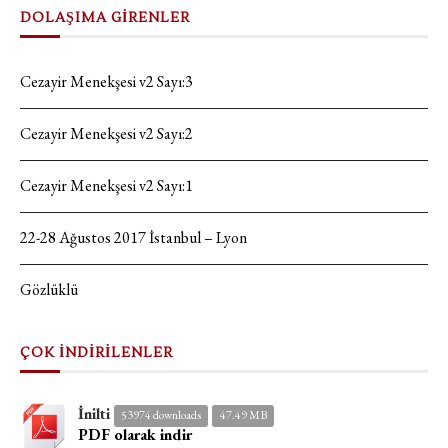
DOLAŞIMA GİRENLER
Cezayir Menekşesi v2 Sayı:3
Cezayir Menekşesi v2 Sayı:2
Cezayir Menekşesi v2 Sayı:1
22-28 Ağustos 2017 İstanbul – Lyon
Gözlüklü
ÇOK İNDİRİLENLER
İnilti
53974 downloads
47.49 MB
PDF olarak indir