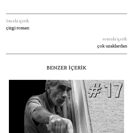
önceki içerik
çizgi roman
sonraki içerik
çok uzaklardan
BENZER IÇERIK