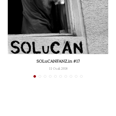
m
SOLuCANFANZ.in #17
11 Ocak 2018