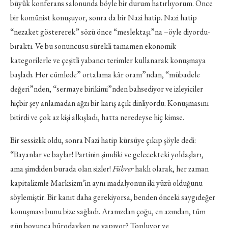
büyük konferans salonunda böyle bir durum hatırlıyorum. Önce
bir komünist konuşuyor, sonra da bir Nazi hatip. Nazi hatip
“nezaket göstererek” sözü önce “meslektaşı”na –öyle diyordu-
bıraktı. Ve bu sonuncusu sürekli tamamen ekonomik
kategorilerle ve çeşitli yabancı terimler kullanarak konuşmaya
başladı. Her cümlede” ortalama kâr oranı”ndan, “mübadele
değeri”nden, “sermaye birikimi”nden bahsediyor ve izleyiciler
hiçbir şey anlamadan ağzı bir karış açık dinliyordu. Konuşmasını
bitirdi ve çok az kişi alkışladı, hatta neredeyse hiç kimse.
Bir sessizlik oldu, sonra Nazi hatip kürsüye çıkıp şöyle dedi:
“Bayanlar ve baylar! Partinin şimdiki ve gelecekteki yoldaşları,
ama şimdiden burada olan sizler!
Führer
haklı olarak, her zaman
kapitalizmle Marksizm’in aynı madalyonun iki yüzü olduğunu
söylemiştir. Bir kanıt daha gerekiyorsa, benden önceki saygıdeğer
konuşması bunu bize sağladı. Aranızdan çoğu, en azından, tüm
gün boyunca bürodayken ne yapıyor? Topluyor ve