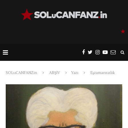
SOLuCANFANZin
ARŞİV
Yazı
Eşzamansızlık