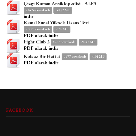
Çizgi Roman Ansiklopedisi - ALFA
21426 downloads
30.52 MB
indir
Kemal Sunal Yüksek Lisans Tezi
20901 downloads
7.67 MB
PDF olarak indir
Fight Club 2
8277 downloads
24.48 MB
PDF olarak indir
Kolsuz Bir Hattat
4677 downloads
4.91 MB
PDF olarak indir
FACEBOOK