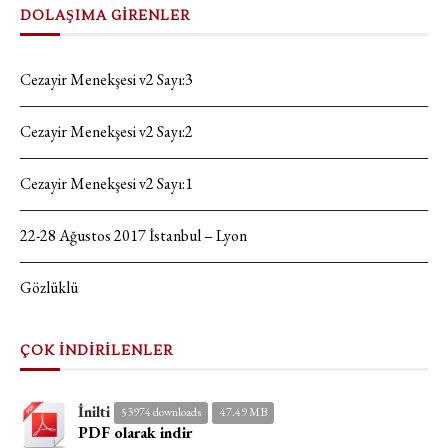
DOLAŞIMA GİRENLER
Cezayir Menekşesi v2 Sayı:3
Cezayir Menekşesi v2 Sayı:2
Cezayir Menekşesi v2 Sayı:1
22-28 Ağustos 2017 İstanbul – Lyon
Gözlüklü
ÇOK İNDİRİLENLER
İnilti
53974 downloads
47.49 MB
PDF olarak indir