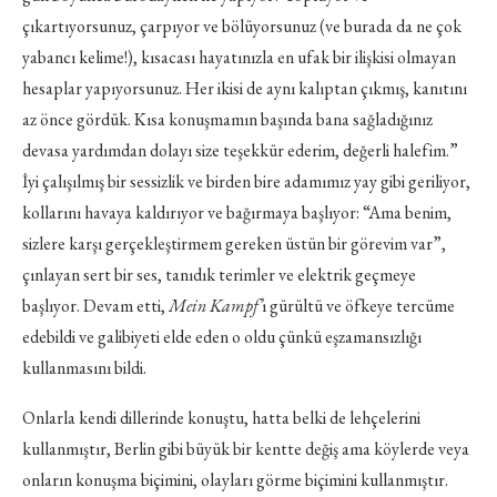
çıkartıyorsunuz, çarpıyor ve bölüyorsunuz (ve burada da ne çok
yabancı kelime!), kısacası hayatınızla en ufak bir ilişkisi olmayan
hesaplar yapıyorsunuz. Her ikisi de aynı kalıptan çıkmış, kanıtını
az önce gördük. Kısa konuşmamın başında bana sağladığınız
devasa yardımdan dolayı size teşekkür ederim, değerli halefim.”
İyi çalışılmış bir sessizlik ve birden bire adamımız yay gibi geriliyor,
kollarını havaya kaldırıyor ve bağırmaya başlıyor: “Ama benim,
sizlere karşı gerçekleştirmem gereken üstün bir görevim var”,
çınlayan sert bir ses, tanıdık terimler ve elektrik geçmeye
başlıyor. Devam etti,
Mein Kampf’
ı gürültü ve öfkeye tercüme
edebildi ve galibiyeti elde eden o oldu çünkü eşzamansızlığı
kullanmasını bildi.
Onlarla kendi dillerinde konuştu, hatta belki de lehçelerini
kullanmıştır, Berlin gibi büyük bir kentte değiş ama köylerde veya
onların konuşma biçimini, olayları görme biçimini kullanmıştır.