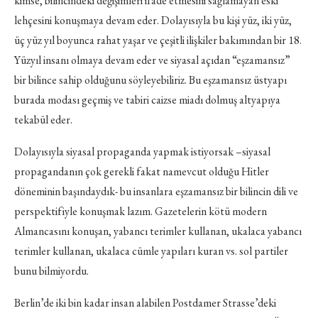
kimse, bilincindeki değişimleri ifade etmesini sağlamayan eski
lehçesini konuşmaya devam eder. Dolayısıyla bu kişi yüz, iki yüz,
üç yüz yıl boyunca rahat yaşar ve çeşitli ilişkiler bakımından bir 18.
Yüzyıl insanı olmaya devam eder ve siyasal açıdan “eşzamansız”
bir bilince sahip olduğunu söyleyebiliriz. Bu eşzamansız üstyapı
burada modası geçmiş ve tabiri caizse miadı dolmuş altyapıya
tekabül eder.
Dolayısıyla siyasal propaganda yapmak istiyorsak –siyasal
propagandanın çok gerekli fakat namevcut olduğu Hitler
döneminin başındaydık- bu insanlara eşzamansız bir bilincin dili ve
perspektifiyle konuşmak lazım. Gazetelerin kötü modern
Almancasını konuşan, yabancı terimler kullanan, ukalaca yabancı
terimler kullanan, ukalaca cümle yapıları kuran vs. sol partiler
bunu bilmiyordu.
Berlin’de iki bin kadar insan alabilen Postdamer Strasse’deki