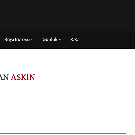
Rüya Bürosu
Günlük
K.K.
AN
ASKIN