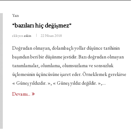
Yazı
“bazıları hiç değişmez”
ekleyen
askin
22 Nisan 2018
Doğrudan olmayan, dolambaçlı yollar düşünce tarihinin
başından beri bir düşünme jestidir. Bazı doğrudan olmayan
tanımlamalar, olumlama, olumsuzlama ve sonsuzluk
üçlemesinin üçüncüsüne işaret eder. Örneklemek gerekirse
« Güneş yıldızdır. », « Güneş yıldız değildir. »,…
Devamı...