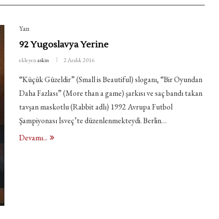
Yazı
92 Yugoslavya Yerine
ekleyen
askin
2 Aralık 2016
“Küçük Güzeldir” (Small is Beautiful) sloganı, “Bir Oyundan
Daha Fazlası” (More than a game) şarkısı ve saç bandı takan
tavşan maskotlu (Rabbit adlı) 1992 Avrupa Futbol
Şampiyonası İsveç’te düzenlenmekteydi. Berlin…
Devamı...