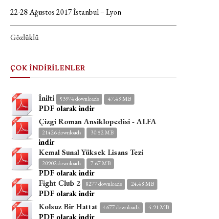
22-28 Ağustos 2017 İstanbul – Lyon
Gözlüklü
ÇOK İNDİRİLENLER
İnilti
53974 downloads
47.49 MB
PDF olarak indir
Çizgi Roman Ansiklopedisi - ALFA
21426 downloads
30.52 MB
indir
Kemal Sunal Yüksek Lisans Tezi
20902 downloads
7.67 MB
PDF olarak indir
Fight Club 2
8277 downloads
24.48 MB
PDF olarak indir
Kolsuz Bir Hattat
4677 downloads
4.91 MB
PDF olarak indir