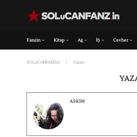
Fanzin
Kitap
Ağ
İŞ
Cevher
SOLuCANFANZin
Yazan
YAZ
ASKIN