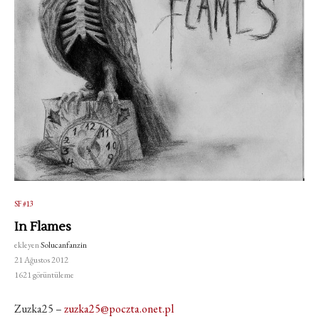
SF #13
In Flames
ekleyen
Solucanfanzin
21 Ağustos 2012
1621
görüntüleme
Zuzka25 –
zuzka25@poczta.onet.pl