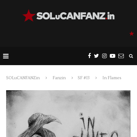
SOLuCANFANZin
Fanzin
SF #13
In Flames