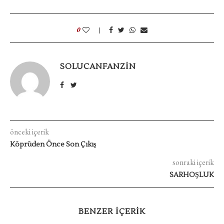
0
SOLUCANFANZIN
önceki içerik
Köprüden Önce Son Çıkış
sonraki içerik
SARHOŞLUK
BENZER IÇERIK