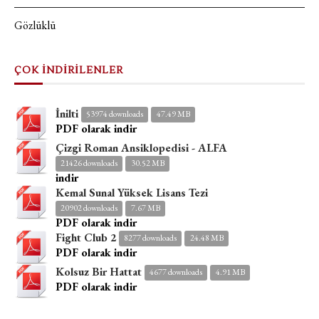
Gözlüklü
ÇOK İNDİRİLENLER
İnilti
53974 downloads
47.49 MB
PDF olarak indir
Çizgi Roman Ansiklopedisi - ALFA
21426 downloads
30.52 MB
indir
Kemal Sunal Yüksek Lisans Tezi
20902 downloads
7.67 MB
PDF olarak indir
Fight Club 2
8277 downloads
24.48 MB
PDF olarak indir
Kolsuz Bir Hattat
4677 downloads
4.91 MB
PDF olarak indir