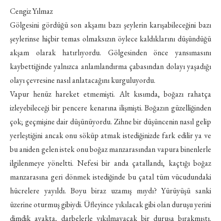
Cengiz Yılmaz
Gölgesini gördüğü son akşamı bazı şeylerin karışabileceğini bazı
şeylerinse hiçbir temas olmaksızın öylece kaldıklarını düşündüğü
akşam olarak hatırlıyordu. Gölgesinden önce yansımasını
kaybettiğinde yalnızca anlamlandırma çabasından dolayı yaşadığı
olayı çevresine nasıl anlatacağını kurguluyordu.
Vapur henüz hareket etmemişti. Alt kısımda, boğazı rahatça
izleyebileceği bir pencere kenarına ilişmişti. Boğazın güzelliğinden
çok; geçmişine dair düşünüyordu. Zihne bir düşüncenin nasıl gelip
yerleştiğini ancak onu söküp atmak istediğinizde fark edilir ya ve
bu aniden gelen istek onu boğaz manzarasından vapura binenlerle
ilgilenmeye yöneltti. Nefesi bir anda çatallandı, kaçtığı boğaz
manzarasına geri dönmek istediğinde bu çatal tüm vücudundaki
hücrelere yayıldı. Boyu biraz uzamış mıydı? Yürüyüşü sanki
üzerine oturmuş gibiydi. Üfleyince yıkılacak gibi olan duruşu yerini
dimdik ayakta, darbelerle yıkılmayacak bir duruşa bırakmıştı.