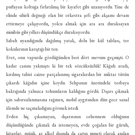
puflayan koltuğa fırlatılmış bir kıyafet gibi uzanıyordu. Yine de
elinde sihirli değneği olan bir orkestra şefi gibi akşamı devam
ettirmeye çalışıyordu, yolcu almak için ara ara duraksayan
minibüs gibi yılları düşündükçe duraksıyordu.
Sabah uyandığında dağılmış yatak, dolu bir kül tablası, ter
kokularının karıştığı bir ten.
Evet, onu vapurda gördüğünden beri dört mevsim geçmişti. O
kadar canını yakmıştı ki bir tek sözcüksüzlük! Kâğıdı aradı,
kırılmış tabiri caizse parçalanmış sigaralardan bir miktar tütün
çıkardı kâğıdın içine koydu. Sehpanın üzerindeki torbaya
baktığında yalnızca tohumların kaldığını gördü. Dışarı çıkmak
için sabırsızlanmasına rağmen, mobil aygıtından dün gece sanal
âlemde ne saçmaladığını görmek istedi.
Evden hiç çıkamayan, dışarısının cehennem olduğunu
düşündüğünde çıkmak da istemeyen, evde çoğalan bir güruh;
kitaplar, müzik, az alkol dışında da çağın nimeti olarak anılan