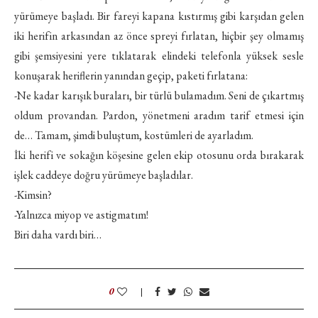
yürümeye başladı. Bir fareyi kapana kıstırmış gibi karşıdan gelen
iki herifin arkasından az önce spreyi fırlatan, hiçbir şey olmamış
gibi şemsiyesini yere tıklatarak elindeki telefonla yüksek sesle
konuşarak heriflerin yanından geçip, paketi fırlatana:
-Ne kadar karışık buraları, bir türlü bulamadım. Seni de çıkartmış
oldum provandan. Pardon, yönetmeni aradım tarif etmesi için
de… Tamam, şimdi buluştum, kostümleri de ayarladım.
İki herifi ve sokağın köşesine gelen ekip otosunu orda bırakarak
işlek caddeye doğru yürümeye başladılar.
-Kimsin?
-Yalnızca miyop ve astigmatım!
Biri daha vardı biri…
0