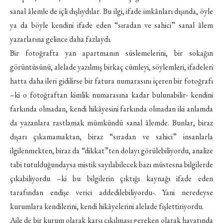
sanal âlemle de içli dışlıydılar. Bu ilgi, ifade imkânları dışında, öyle
ya da böyle kendini ifade eden “sıradan ve sahici” sanal âlem
yazarlarına gelince daha fazlaydı.
Bir fotoğrafta yan apartmanın süslemelerini, bir sokağın
görüntüsünü, alelade yazılmış birkaç cümleyi, söylemleri, ifadeleri
hatta daha ileri gidilirse bir fatura numarasını içeren bir fotoğrafı
–ki o fotoğraftan kimlik numarasına kadar bulunabilir- kendini
farkında olmadan, kendi hikâyesini farkında olmadan iki anlamda
da yazanlara rastlamak mümkündü sanal âlemde. Bunlar, biraz
dışarı çıkamamaktan, biraz “sıradan ve sahici” insanlarla
ilgilenmekten, biraz da “dikkat”ten dolayı görülebiliyordu, analize
tabi tutulduğundaysa mistik sayılabilecek bazı müstesna bilgilerde
çıkabiliyordu –ki bu bilgilerin çıktığı kaynağı ifade eden
tarafından endişe verici addedilebiliyordu-. Yani neredeyse
kurumlara kendilerini, kendi hikâyelerini alelade fişlettiriyordu.
Aile de bir kurum olarak karşı çıkılması gereken olarak hayatında