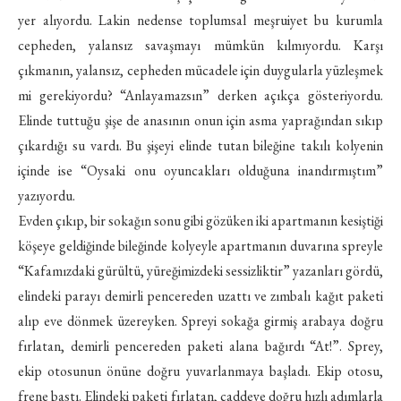
yer alıyordu. Lakin nedense toplumsal meşruiyet bu kurumla
cepheden, yalansız savaşmayı mümkün kılmıyordu. Karşı
çıkmanın, yalansız, cepheden mücadele için duygularla yüzleşmek
mi gerekiyordu? “Anlayamazsın” derken açıkça gösteriyordu.
Elinde tuttuğu şişe de anasının onun için asma yaprağından sıkıp
çıkardığı su vardı. Bu şişeyi elinde tutan bileğine takılı kolyenin
içinde ise “Oysaki onu oyuncakları olduğuna inandırmıştım”
yazıyordu.
Evden çıkıp, bir sokağın sonu gibi gözüken iki apartmanın kesiştiği
köşeye geldiğinde bileğinde kolyeyle apartmanın duvarına spreyle
“Kafamızdaki gürültü, yüreğimizdeki sessizliktir” yazanları gördü,
elindeki parayı demirli pencereden uzattı ve zımbalı kağıt paketi
alıp eve dönmek üzereyken. Spreyi sokağa girmiş arabaya doğru
fırlatan, demirli pencereden paketi alana bağırdı “At!”. Sprey,
ekip otosunun önüne doğru yuvarlanmaya başladı. Ekip otosu,
frene bastı. Elindeki paketi fırlatan, caddeye doğru hızlı adımlarla