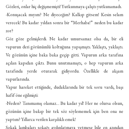
Gözleri, onlar hiç değişmemişti! Yutkunmaya çalıştı yutkunamadı.
-Konuşacak mıyım? Ne diyeceğim? Kalkıp gitsem! Kesin selam
verecek! Bu kadar yıldan sonra bir “Merhaba!” neden bu kadar
zor?
Göz göze gelmişlerdi. Ne kadar umursamaz olsa da, bir eli
vapurun deri görünümlü koltuğuna yapışmıştı. Yaklaştı, yaklaştı.
Ve gözünün içine baka baka geçip gitti. Vapurun arka tarafına
açılan kapıdan çıktı. Bunu unutmamıştı, o hep vapurun arka
tarafında yerde oturarak gidiyordu. Özellikle de akşam
vapurlarında.
Vapur hareket ettiğinde, dudaklarında bir tek soru vardı, başı
hafif öne eğilmişti:
-Neden? Tanımamış olamaz… Bu kadar yıl! Her ne olursa olsun,
gözünün içine bakıp bir tek söz söylememek için ben ona ne
yaptım? Yıllarca verilen karşılıklı emek!
Sokak lambaları sokağı aydınlatmaya yetmese bile en azından