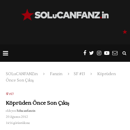
SOLuCANFANZin
Fanzin
SF #13
Köprüden
Önce Son Çıkış
SF #13
Köprüden Önce Son Çıkış
ekleyen
Solucanfanzin
20 Ağustos 2012
1456
görüntüleme