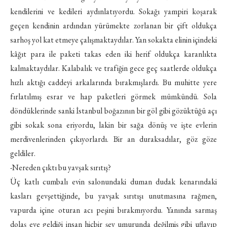
kendilerini ve kedileri aydınlatıyordu. Sokağı yampiri koşarak
geçen kendinin ardından yürümekte zorlanan bir çift oldukça
sarhoş yol kat etmeye çalışmaktaydılar. Yan sokakta elinin içindeki
kâğıt para ile paketi takas eden iki herif oldukça karanlıkta
kalmaktaydılar. Kalabalık ve trafiğin gece geç saatlerde oldukça
hızlı aktığı caddeyi arkalarında bırakmışlardı. Bu muhitte yere
fırlatılmış esrar ve hap paketleri görmek mümkündü. Sola
döndüklerinde sanki İstanbul boğazının bir göl gibi gözüktüğü açı
gibi sokak sona eriyordu, lakin bir sağa dönüş ve işte evlerin
merdivenlerinden çıkıyorlardı. Bir an duraksadılar, göz göze
geldiler.
-Nereden çıktı bu yavşak sırıtış?
Üç katlı cumbalı evin salonundaki duman dudak kenarındaki
kasları gevşettiğinde, bu yavşak sırıtışı unutmasına rağmen,
vapurda içine oturan acı peşini bırakmıyordu. Yanında sarmaş
dolaş eve geldiği insan hiçbir şey umurunda değilmiş gibi uflayıp