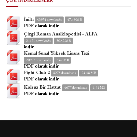
ÇOK İNDİRİLENLER
İnilti
53974 downloads
47.49 MB
PDF olarak indir
Çizgi Roman Ansiklopedisi - ALFA
21426 downloads
30.52 MB
indir
Kemal Sunal Yüksek Lisans Tezi
20903 downloads
7.67 MB
PDF olarak indir
Fight Club 2
8278 downloads
24.48 MB
PDF olarak indir
Kolsuz Bir Hattat
4677 downloads
4.91 MB
PDF olarak indir