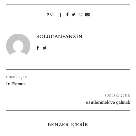
0
SOLUCANFANZIN
önceki içerik
In Flames
sonraki içerik
esinlenmek ve çalmak
BENZER IÇERIK