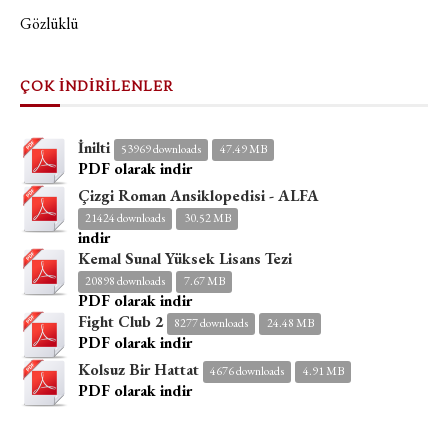
Gözlüklü
ÇOK İNDİRİLENLER
İnilti
53969 downloads
47.49 MB
PDF olarak indir
Çizgi Roman Ansiklopedisi - ALFA
21424 downloads
30.52 MB
indir
Kemal Sunal Yüksek Lisans Tezi
20898 downloads
7.67 MB
PDF olarak indir
Fight Club 2
8277 downloads
24.48 MB
PDF olarak indir
Kolsuz Bir Hattat
4676 downloads
4.91 MB
PDF olarak indir