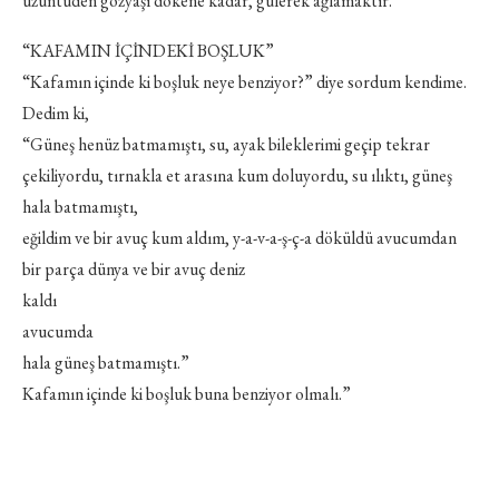
üzüntüden gözyaşı dökene kadar, gülerek ağlamaktır.
“KAFAMIN İÇİNDEKİ BOŞLUK”
“Kafamın içinde ki boşluk neye benziyor?” diye sordum kendime.
Dedim ki,
“Güneş henüz batmamıştı, su, ayak bileklerimi geçip tekrar
çekiliyordu, tırnakla et arasına kum doluyordu, su ılıktı, güneş
hala batmamıştı,
eğildim ve bir avuç kum aldım, y-a-v-a-ş-ç-a döküldü avucumdan
bir parça dünya ve bir avuç deniz
kaldı
avucumda
hala güneş batmamıştı.”
Kafamın içinde ki boşluk buna benziyor olmalı.”