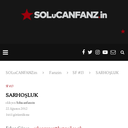
SOLuCANFANZin
Fanzin
SF #13
SARHOŞLUK
SF #13
SARHOŞLUK
ekleyen
Solucanfanzin
22 Ağustos 2012
1461
görüntüleme