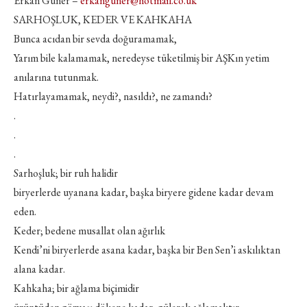
Erkan Güner –
erkanguner@hotmail.co.uk
SARHOŞLUK, KEDER VE KAHKAHA
Bunca acıdan bir sevda doğuramamak,
Yarım bile kalamamak, neredeyse tüketilmiş bir AŞKın yetim
anılarına tutunmak.
Hatırlayamamak, neydi?, nasıldı?, ne zamandı?
.
.
.
Sarhoşluk; bir ruh halidir
biryerlerde uyanana kadar, başka biryere gidene kadar devam
eden.
Keder; bedene musallat olan ağırlık
Kendi’ni biryerlerde asana kadar, başka bir Ben Sen’i askılıktan
alana kadar.
Kahkaha; bir ağlama biçimidir