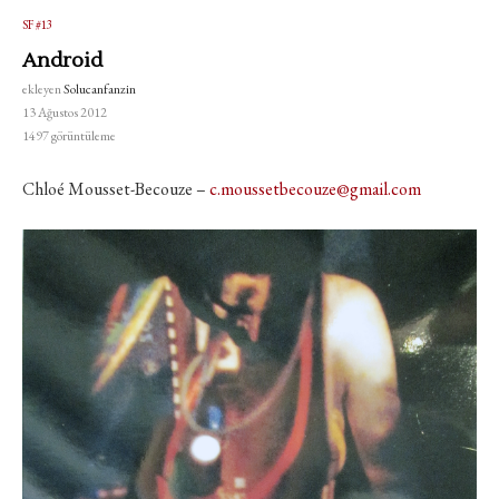
SF #13
Android
ekleyen
Solucanfanzin
13 Ağustos 2012
1497
görüntüleme
Chloé Mousset-Becouze –
c.moussetbecouze@gmail.com