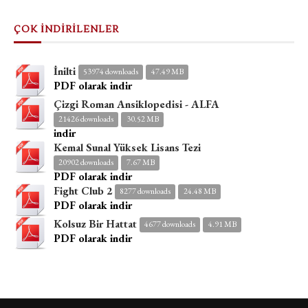
ÇOK İNDİRİLENLER
İnilti
53974 downloads
47.49 MB
PDF olarak indir
Çizgi Roman Ansiklopedisi - ALFA
21426 downloads
30.52 MB
indir
Kemal Sunal Yüksek Lisans Tezi
20902 downloads
7.67 MB
PDF olarak indir
Fight Club 2
8277 downloads
24.48 MB
PDF olarak indir
Kolsuz Bir Hattat
4677 downloads
4.91 MB
PDF olarak indir