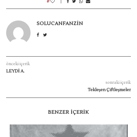
0
SOLUCANFANZIN
önceki içerik
LEYDİ A.
sonraki içerik
Tekleşen Çiftleşmeler
BENZER IÇERIK