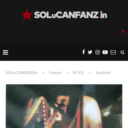
SOLuCANFANZin
Fanzin
SF #13
Android