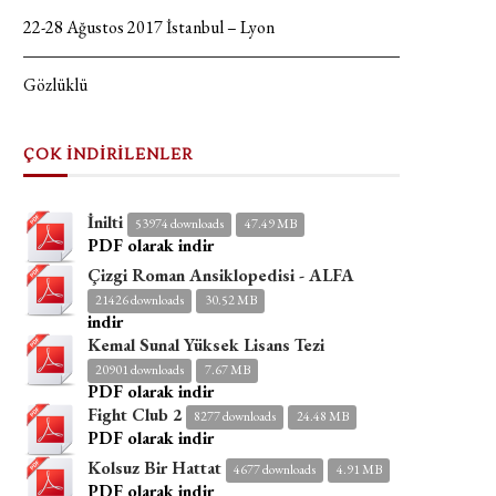
22-28 Ağustos 2017 İstanbul – Lyon
Gözlüklü
ÇOK İNDİRİLENLER
İnilti
53974 downloads
47.49 MB
PDF olarak indir
Çizgi Roman Ansiklopedisi - ALFA
21426 downloads
30.52 MB
indir
Kemal Sunal Yüksek Lisans Tezi
20901 downloads
7.67 MB
PDF olarak indir
Fight Club 2
8277 downloads
24.48 MB
PDF olarak indir
Kolsuz Bir Hattat
4677 downloads
4.91 MB
PDF olarak indir