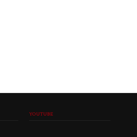
Zizek in da haus
26 Ağustos 2012
YOUTUBE