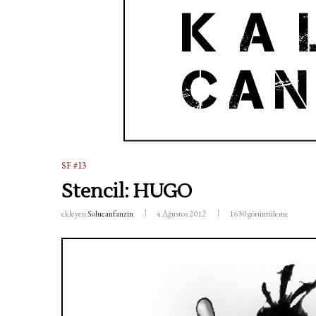
SF #13
Stencil: HUGO
ekleyen
Solucanfanzin
4 Ağustos 2012
1630
görüntüleme