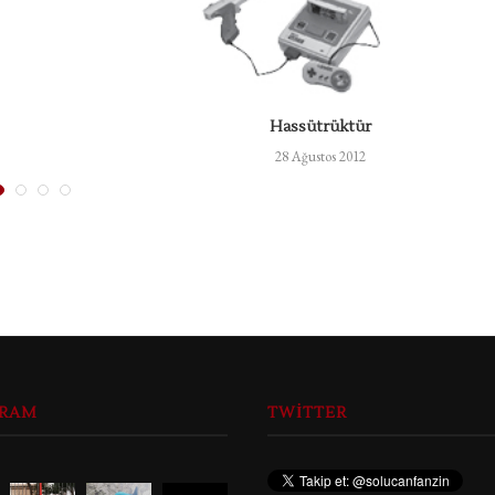
Hassütrüktür
28 Ağustos 2012
GRAM
TWITTER