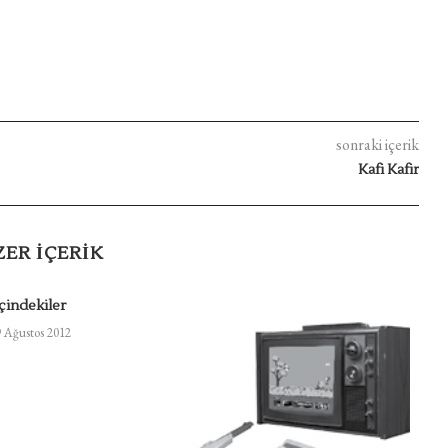
sonraki içerik
Kafi Kafir
ZER IÇERIK
İçindekiler
 Ağustos 2012