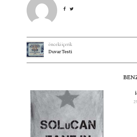
önceki içerik
Duvar Testi
BEN
 Çıkış
29