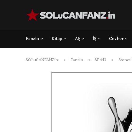
Fanzin
Kitap
Ağ
İŞ
Cevher
SOLuCANFANZin
Fanzin
SF #13
Stenci