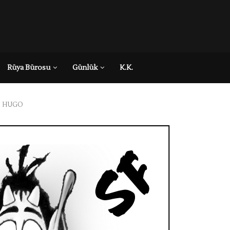
Rüya Bürosu
Günlük
K.K.
l: HUGO