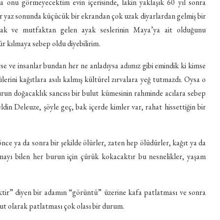
ha onu görmeyecektim evin içerisinde, lakin yaklaşık 60 yıl sonra
ir yaz sonunda küçücük bir ekrandan çok uzak diyarlardan gelmiş bir
ak ve mutfaktan gelen ayak seslerinin Maya’ya ait olduğunu
r kılmaya sebep oldu diyebilirim.
se ve insanlar bundan her ne anladıysa adımız gibi emindik ki kimse
erini kağıtlara asılı kalmış kültürel zırvalara yeğ tutmazdı. Oysa o
run doğacaklık sancısı bir bulut kümesinin rahminde acılara sebep
din Deleuze, şöyle geç, bak içerde kimler var, rahat hissettiğin bir
önce ya da sonra bir şekilde ölürler, zaten hep ölüdürler, kağıt ya da
amayı bilen her burun için çürük kokacaktır bu nesnelikler, yaşam
ektir” diyen bir adamın “görüntü” üzerine kafa patlatması ve sonra
t olarak patlatması çok olası bir durum.