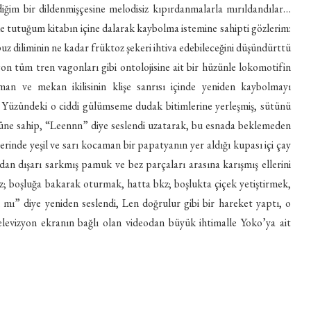
im bir dildenmişçesine melodisiz kıpırdanmalarla mırıldandılar…
 tutuğum kitabın içine dalarak kaybolma istemine sahipti gözlerim:
puz diliminin ne kadar früktoz şekeri ihtiva edebileceğini düşündürttü
 tüm tren vagonları gibi ontolojisine ait bir hüzünle lokomotifin
an ve mekan ikilisinin klişe sanrısı içinde yeniden kaybolmayı
. Yüzündeki o ciddi gülümseme dudak bitimlerine yerleşmiş, sütünü
üsüne sahip, “Leennn” diye seslendi uzatarak, bu esnada beklemeden
erinde yeşil ve sarı kocaman bir papatyanın yer aldığı kupası içi çay
dan dışarı sarkmış pamuk ve bez parçaları arasına karışmış ellerini
z; boşluğa bakarak oturmak, hatta bkz; boşlukta çiçek yetiştirmek,
ı” diye yeniden seslendi, Len doğrulur gibi bir hareket yaptı, o
elevizyon ekranın bağlı olan videodan büyük ihtimalle Yoko’ya ait