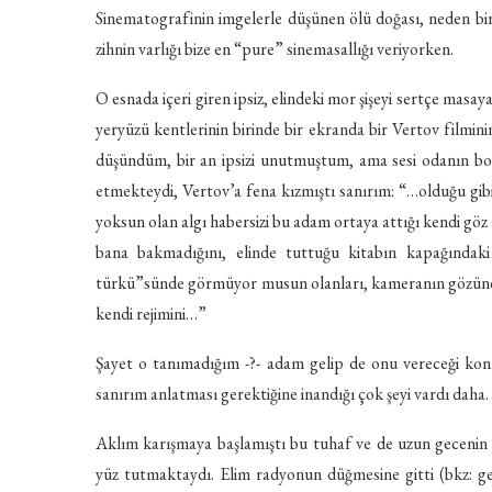
Sinematografinin imgelerle düşünen ölü doğası, neden birini
zihnin varlığı bize en “pure” sinemasallığı veriyorken.
O esnada içeri giren ipsiz, elindeki mor şişeyi sertçe masa
yeryüzü kentlerinin birinde bir ekranda bir Vertov filmi
düşündüm, bir an ipsizi unutmuştum, ama sesi odanın b
etmekteydi, Vertov’a fena kızmıştı sanırım: “…olduğu gi
yoksun olan algı habersizi bu adam ortaya attığı kendi göz
bana bakmadığını, elinde tuttuğu kitabın kapağındak
türkü”sünde görmüyor musun olanları, kameranın gözüne nas
kendi rejimini…”
Şayet o tanımadığım -?- adam gelip de onu vereceği kon
sanırım anlatması gerektiğine inandığı çok şeyi vardı daha.
Aklım karışmaya başlamıştı bu tuhaf ve de uzun gecenin 
yüz tutmaktaydı. Elim radyonun düğmesine gitti (bkz: ge