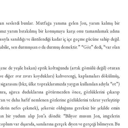
an seslerdi bunlar. Mutfağa yanıma gelen Jon, yarım kalmış bir
nız yarım bırakılmış bir konuşmaya karşı onu tamamlamak adına
ıyla sanıldığı ve ilintilendiği kadar iç içe geçme gücüne sahip değil.
arabilir, sen durmuşsan o da durmuş demektir.” “Göz” dedi, “var olan
 gene de yeşile bakan) eprik koltuğunda (artık gömülü değil) oturan
e diğer ıvır zıvırı koydukları) kahverengi, kaplamaları dökülmüş,
sigarasını (bkz; ülke topraklarımızda yaygın kullanılan adıyla “ot”)
nra, ağırca dudaklarına götürmezden önce, gözlüklerini çıkarıp
aran ve daha hafif nemlenen gözlerine gözlüklerini tekrar yerleştirip
da derin nefes çekmek), şekersiz olduğuna gereksiz bir şekilde emin
n bir yudum alıp Jon’a döndü: “Biliyor musun Jon, imgelerin
toplum var dışarıda, sanılarına gerçek diyen ve gerçeği bilmeyen. Bu