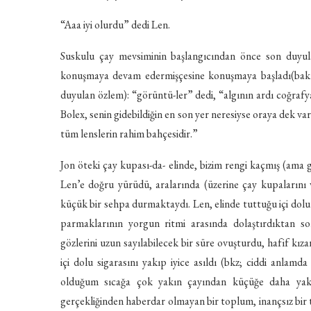
“Aaa iyi olurdu” dedi Len.
Suskulu çay mevsiminin başlangıcından önce son duyul
konuşmaya devam edermişçesine konuşmaya başladı(bakı
duyulan özlem): “görüntü-ler” dedi, “algının ardı coğrafyas
Bolex, senin gidebildiğin en son yer neresiyse oraya dek v
tüm lenslerin rahim bahçesidir.”
Jon öteki çay kupası-da- elinde, bizim rengi kaçmış (ama
Len’e doğru yürüdü, aralarında (üzerine çay kupalarını v
küçük bir sehpa durmaktaydı. Len, elinde tuttuğu içi dolu 
parmaklarının yorgun ritmi arasında dolaştırdıktan so
gözlerini uzun sayılabilecek bir süre ovuşturdu, hafif kız
içi dolu sigarasını yakıp iyice asıldı (bkz; ciddi anlam
olduğum sıcağa çok yakın çayından küçüğe daha yakı
gerçekliğinden haberdar olmayan bir toplum, inançsız bir 