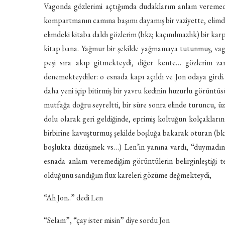
Vagonda gözlerimi açtığımda dudaklarım anlam veremediğ
kompartmanın camına başımı dayamış bir vaziyette, elimde
elimdeki kitaba daldı gözlerim (bkz; kaçınılmazlık) bir kar
kitap bana. Yağmur bir şekilde yağmamaya tutunmuş, vagon
peşi sıra akıp gitmekteydi, diğer kente… gözlerim zam
denemekteydiler: o esnada kapı açıldı ve Jon odaya girdi
daha yeni içip bitirmiş bir yavru kedinin huzurlu görünt
mutfağa doğru seyreltti, bir süre sonra elinde turuncu, üz
dolu olarak geri geldiğinde, eprimiş koltuğun kolçakların
birbirine kavuşturmuş şekilde boşluğa bakarak oturan (bk
boşlukta düzüşmek vs…) Len’in yanına vardı, “duymadın m
esnada anlam veremediğim görüntülerin belirginleştiği t
olduğunu sandığım flux kareleri gözüme değmekteydi,
“Ah Jon..” dedi Len
“Selam”, “çay ister misin” diye sordu Jon