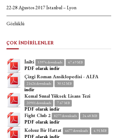
22-28 Ağustos 2017 İstanbul – Lyon
Gözlüklü
ÇOK İNDİRİLENLER
İnilti
53974 downloads
47.49 MB
PDF olarak indir
Çizgi Roman Ansiklopedisi - ALFA
21426 downloads
30.52 MB
indir
Kemal Sunal Yüksek Lisans Tezi
20901 downloads
7.67 MB
PDF olarak indir
Fight Club 2
8277 downloads
24.48 MB
PDF olarak indir
Kolsuz Bir Hattat
4677 downloads
4.91 MB
PDF olarak indir