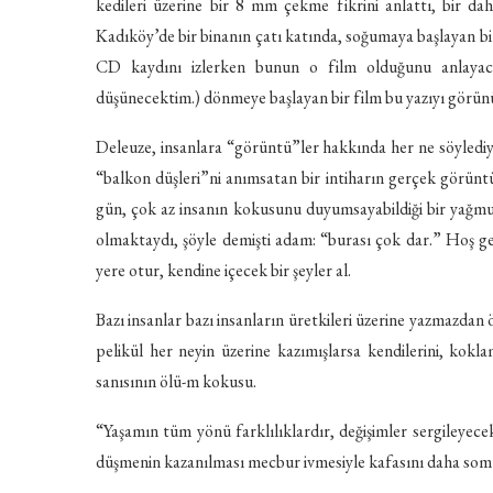
kedileri üzerine bir 8 mm çekme fikrini anlattı, bir da
Kadıköy’de bir binanın çatı katında, soğumaya başlayan b
CD kaydını izlerken bunun o film olduğunu anlayac
düşünecektim.) dönmeye başlayan bir film bu yazıyı görünü
Deleuze, insanlara “görüntü”ler hakkında her ne söylediy
“balkon düşleri”ni anımsatan bir intiharın gerçek görüntül
gün, çok az insanın kokusunu duyumsayabildiği bir yağmu
olmaktaydı, şöyle demişti adam: “burası çok dar.” Hoş gel
yere otur, kendine içecek bir şeyler al.
Bazı insanlar bazı insanların üretkileri üzerine yazmazdan 
pelikül her neyin üzerine kazımışlarsa kendilerini, kokl
sanısının ölü-m kokusu.
“Yaşamın tüm yönü farklılıklardır, değişimler sergileyec
düşmenin kazanılması mecbur ivmesiyle kafasını daha somu