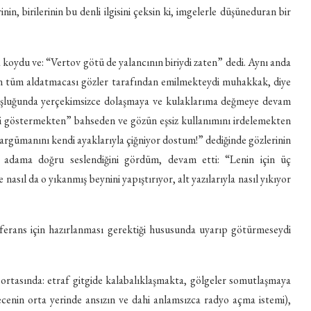
n, birilerinin bu denli ilgisini çeksin ki, imgelerle düşüneduran bir
ya koydu ve: “Vertov götü de yalancının biriydi zaten” dedi. Aynı anda
nin tüm aldatmacası gözler tarafından emilmekteydi muhakkak, diye
oşluğunda yerçekimsizce dolaşmaya ve kulaklarıma değmeye devam
bi göstermekten” bahseden ve gözün eşsiz kullanımını irdelemekten
 argümanını kendi ayaklarıyla çiğniyor dostum!” dediğinde gözlerinin
i adama doğru seslendiğini gördüm, devam etti: “Lenin için üç
ıl da o yıkanmış beynini yapıştırıyor, alt yazılarıyla nasıl yıkıyor
ferans için hazırlanması gerektiği hususunda uyarıp götürmeseydi
ortasında: etraf gitgide kalabalıklaşmakta, gölgeler somutlaşmaya
cenin orta yerinde ansızın ve dahi anlamsızca radyo açma istemi),