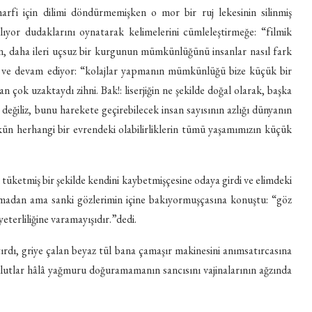
arfi için dilimi döndürmemişken o mor bir ruj lekesinin silinmiş
lıyor dudaklarını oynatarak kelimelerini cümleleştirmeğe: “filmik
 daha ileri uçsuz bir kurgunun mümkünlüğünü insanlar nasıl fark
 ve devam ediyor: “kolajlar yapmanın mümkünlüğü bize küçük bir
an çok uzaktaydı zihni. Bak!: liserjiğin ne şekilde doğal olarak, başka
 değiliz, bunu harekete geçirebilecek insan sayısının azlığı dünyanın
ün herhangi bir evrendeki olabilirliklerin tümü yaşamımızın küçük
yı tüketmiş bir şekilde kendini kaybetmişçesine odaya girdi ve elimdeki
akmadan ama sanki gözlerimin içine bakıyormuşçasına konuştu: “göz
 yeterliliğine varamayışıdır.”dedi.
ştırdı, griye çalan beyaz tül bana çamaşır makinesini anımsatırcasına
Bulutlar hâlâ yağmuru doğuramamanın sancısını vajinalarının ağzında