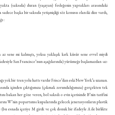
yakta (saksıda) duran (yaşayan) fesleğenin yaprakları arasındaki
sadece başka bir saksıda yetişmişliği söz konusu olan iki dize vardı,
ı :
z sene mi kalmıştı, yoksa yaklaşık kırk küsür sene evvel miydi
fadesiyle San Francisco’nun aşağılarında) yürümeğe başlamazdan -az-
ığı yok bir tren yolu hattı vardır Frisco’dan eski New York’a uzanan.
arasında içinden çıktığımıza (çıkmak zorundalığımıza) gerçekten tek
ı bakan her göze veren, bol saksılı o evin içerisinde B’nin tarifini
larını W’nin popartımsı kupalarında gelecek jenerasyonların plastik
(bu esnada içeriye M girdi: ve çok donuk bir ifadeyle A ile birlikte