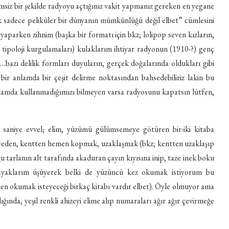
emsiz bir şekilde radyoyu açtığınız vakit yapmanız gereken en yegane
k sadece peliküler bir dünyanın mümkünlüğü değil elbet” cümlesini
 yaparken zihnim (başka bir formatı için bkz; lolipop seven kızların,
in tipoloji kurgulamaları) kulaklarım ihtiyar radyonun (1910-?) genç
bazı delilik formları duyuların, gerçek doğalarında oldukları gibi
 bir anlamda bir çeşit delirme noktasından bahsedebiliriz lakin bu
nlamda kullanmadığımızı bilmeyen varsa radyosunu kapatsın lütfen,
saniye evvel; elim, yüzümü gülümsemeye götüren bir-iki kitaba
eceden, kentten hemen kopmak, uzaklaşmak (bkz; kentten uzaklaşıp
u tarlanın alt tarafında akaduran çayın kıyısına inip, taze inek boku
ak ayaklarım üşüyerek belki de yüzüncü kez okumak istiyorum bu
den okumak isteyeceği birkaç kitabı vardır elbet). Öyle olmuyor ama
ğında, yeşil renkli ahizeyi elime alıp numaraları ağır ağır çevirmeğe