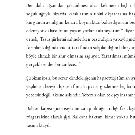
Ben daha ağzımdan çıkabilmesi olası kelimenin hiçbir h
soğukluğuyla birazda kasıklarımın tinini okşarcasına baş
kurgunun aynılığını kenara koymaktan bahsediyorum ben,
edemiyor dahası bunu yaşamıyorlar anlamıyorum” diyor
örnek, Tzara şiirlerini sahnelerken teatralliğin yapaylığınd
formlar kılığında vücut tarafından salgılandığını bilmiyor
böyle ahmak bir ahır olmasını sağlıyor. Yaratılması mümk
gerçeklerinden biri sadece…”
Şu bizim ipsiz, bu sefer elindeki şişenin hapsettiği tüm sıvı
yeşilimsi ahizeyi alıp telefonu kapattı, gözlerime hiç b
yetersiz değil, aksine aşkındır. Yetersiz olan tek şey insanın
Balkon kapısı gıcırtısıyla bir sahip olduğu aralığı fazlala
rüzgarı içine alarak şişti. Balkona baktım, kimse yoktu. 
taşımaktaydı.