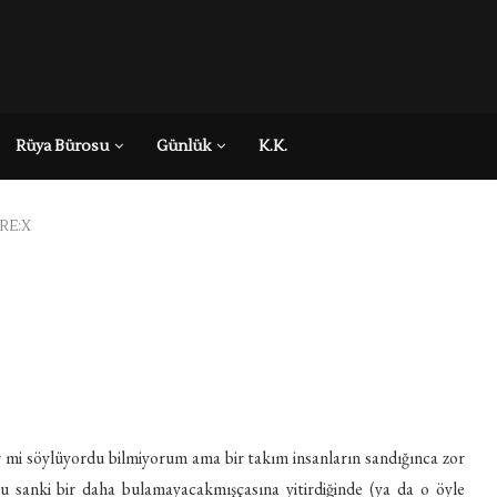
Rüya Bürosu
Günlük
K.K.
RE:X
er mi söylüyordu bilmiyorum ama bir takım insanların sandığınca zor
nu sanki bir daha bulamayacakmışçasına yitirdiğinde (ya da o öyle