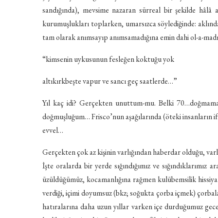
sandığında), mevsime nazaran sürreal bir şekilde hâlâ a
kurumuşlukları toplarken, umarsızca söylediğinde: aklında 
tam olarak anımsayıp anımsamadığına emin dahi ol-a-madığ
“kimsenin uykusunun fesleğen koktuğu yok
altıkırkbeşte vapur ve sancı geç saatlerde…”
Yıl kaç idi? Gerçekten unuttum-mu. Belki 70…doğmama a
doğmuşluğum… Frisco’nun aşağılarında (öteki insanların i
evvel…
Gerçekten çok az kişinin varlığından haberdar olduğu, varl
İşte oralarda bir yerde sığındığımız ve sığındıklarımız 
üzüldüğümüz, kocamanlığına rağmen kulübemsilik hissiyatın
verdiği, içimi doyumsuz (bkz; soğukta çorba içmek) çorba
hatıralarına daha uzun yıllar varken içe durduğumuz gece 