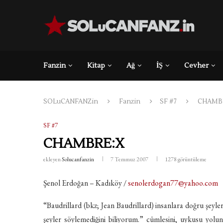
Fanzin
Kitap
Ağ
İŞ
Cevher
SOLuCANFANZin
Fanzin
SF #7
CHAMB
SF #7
CHAMBRE:X
ekleyen
Solucanfanzin
7 Temmuz 2007
1278
görüntüleme
Şenol Erdoğan – Kadıköy /
senolerdogan77@yahoo.com
“Baudrillard (bkz; Jean Baudrillard) insanlara doğru şeyl
şeyler söylemediğini biliyorum.” cümlesini, uykusu yolu