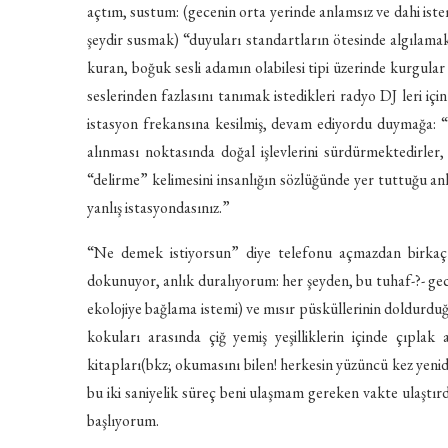
açtım, sustum: (gecenin orta yerinde anlamsız ve dahi ist
şeydir susmak) “duyuları standartların ötesinde algılama
kuran, boğuk sesli adamın olabilesi tipi üzerinde kurgular
seslerinden fazlasını tanımak istedikleri radyo DJ leri iç
istasyon frekansına kesilmiş, devam ediyordu duymağa: “…
alınması noktasında doğal işlevlerini sürdürmektedirler,
“delirme” kelimesini insanlığın sözlüğünde yer tuttuğu a
yanlış istasyondasınız.”
“Ne demek istiyorsun” diye telefonu açmazdan birkaç 
dokunuyor, anlık duralıyorum: her şeyden, bu tuhaf-?- g
ekolojiye bağlama istemi) ve mısır püsküllerinin doldurduğ
kokuları arasında çiğ yemiş yeşilliklerin içinde çıpl
kitapları(bkz; okumasını bilen! herkesin yüzüncü kez yeni
bu iki saniyelik süreç beni ulaşmam gereken vakte ulaştırdı
başlıyorum.