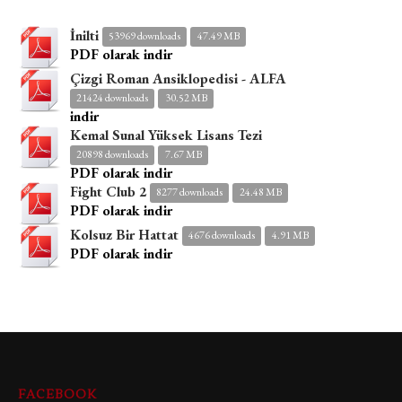
İnilti
53969 downloads
47.49 MB
PDF olarak indir
Çizgi Roman Ansiklopedisi - ALFA
21424 downloads
30.52 MB
indir
Kemal Sunal Yüksek Lisans Tezi
20898 downloads
7.67 MB
PDF olarak indir
Fight Club 2
8277 downloads
24.48 MB
PDF olarak indir
Kolsuz Bir Hattat
4676 downloads
4.91 MB
PDF olarak indir
FACEBOOK