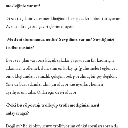
mesleğiniz var mı?
24 saat açık bir veteriner kliniğinde bazı geceler nöbet tutuyorum.
Ayrıca ufak çapta çeviri işlerim oluyor.
-Medeni durumunuz nedir? Sevgiliniz var mı? Sevdiğinizi
troller misiniz?
Evet sevgilim var, ona küçük şakalar yapıyorum Bir kadın için
adamları trollemek dünyanın en kolay işi. (gülüşmeler) eğlenceli
biri olduğumdan yalnızlık çekiğim pek görülmüş bir şey değildir.
Yine de bazı adamlar alıngan oluyor küsüyorlar, hemen
ayrılıyorum tabii. Onlar için de iyi oluyor.
-Peki bu röportajı trolleyip trollemediğinizi nasıl
anlayacağız?
Değil mi? Belki okuyucuyu trollüyorum çünkü soruları soran da