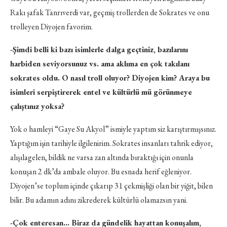
Rakı şafak Tanrıverdi var, geçmiş trollerden de Sokrates ve onu
trolleyen Diyojen favorim.
-Şimdi belli ki bazı isimlerle dalga geçtiniz, bazılarını
harbiden seviyorsunuz vs. ama aklıma en çok takılanı
sokrates oldu. O nasıl troll oluyor? Diyojen kim? Araya bu
isimleri serpiştirerek entel ve kültürlü mü görünmeye
çalıştınız yoksa?
Yok o hamleyi “Gaye Su Akyol” ismiyle yaptım siz karıştırmışsınız.
Yaptığım işin tarihiyle ilgilenirim. Sokrates insanları tahrik ediyor,
alışılagelen, bildik ne varsa zan altında bıraktığı için onunla
konuşan 2 dk’da ambale oluyor. Bu esnada herif eğleniyor.
Diyojen’se toplum içinde çıkarıp 31 çekmişliği olan bir yiğit, bilen
bilir. Bu adamın adını zikrederek kültürlü olamazsın yani.
-Çok enteresan… Biraz da gündelik hayattan konuşalım,