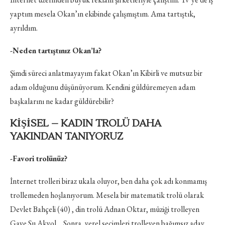
yaptım mesela Okan’ın ekibinde çalışmıştım. Ama tartıştık,
ayrıldım.
-Neden tartıştınız Okan’la?
Şimdi süreci anlatmayayım fakat Okan’ın Kibirli ve mutsuz bir
adam olduğunu düşünüyorum. Kendini güldüremeyen adam
başkalarını ne kadar güldürebilir?
KİŞİSEL – KADIN TROLÜ DAHA
YAKINDAN TANIYORUZ
-Favori trolünüz?
İnternet trolleri biraz ukala oluyor, ben daha çok adı konmamış
trollemeden hoşlanıyorum. Mesela bir matematik trolü olarak
Devlet Bahçeli (40) , din trolü Adnan Oktar, müziği trolleyen
Gaye Su Akyol… Sonra, yerel seçimleri trolleyen bağımsız aday