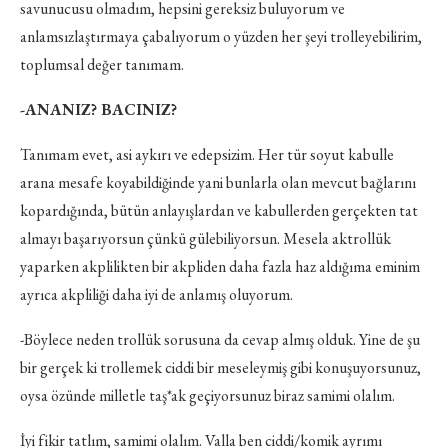
savunucusu olmadım, hepsini gereksiz buluyorum ve
anlamsızlaştırmaya çabalıyorum o yüzden her şeyi trolleyebilirim,
toplumsal değer tanımam.
-ANANIZ? BACINIZ?
Tanımam evet, asi aykırı ve edepsizim. Her tür soyut kabulle
arana mesafe koyabildiğinde yani bunlarla olan mevcut bağlarını
kopardığında, bütün anlayışlardan ve kabullerden gerçekten tat
almayı başarıyorsun çünkü gülebiliyorsun. Mesela aktrollük
yaparken akplilikten bir akpliden daha fazla haz aldığıma eminim
ayrıca akpliliği daha iyi de anlamış oluyorum.
-Böylece neden trollük sorusuna da cevap almış olduk. Yine de şu
bir gerçek ki trollemek ciddi bir meseleymiş gibi konuşuyorsunuz,
oysa özünde milletle taş*ak geçiyorsunuz biraz samimi olalım.
İyi fikir tatlım, samimi olalım. Valla ben ciddi/komik ayrımı