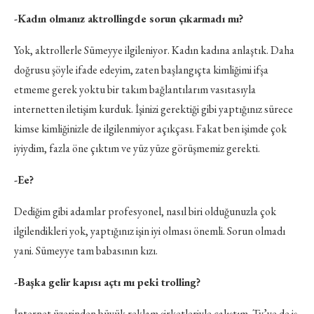
-Kadın olmanız aktrollingde sorun çıkarmadı mı?
Yok, aktrollerle Sümeyye ilgileniyor. Kadın kadına anlaştık. Daha
doğrusu şöyle ifade edeyim, zaten başlangıçta kimliğimi ifşa
etmeme gerek yoktu bir takım bağlantılarım vasıtasıyla
internetten iletişim kurduk. İşinizi gerektiği gibi yaptığınız sürece
kimse kimliğinizle de ilgilenmiyor açıkçası. Fakat ben işimde çok
iyiydim, fazla öne çıktım ve yüz yüze görüşmemiz gerekti.
-Ee?
Dediğim gibi adamlar profesyonel, nasıl biri olduğunuzla çok
ilgilendikleri yok, yaptığınız işin iyi olması önemli. Sorun olmadı
yani. Sümeyye tam babasının kızı.
-Başka gelir kapısı açtı mı peki trolling?
İnternet üzerinden büyük reklam şirketleriyle çalıştım. Tv’ye de iş