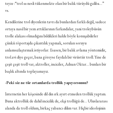
teyze :“trol ııı nesli tükenmekte olan bir balık türüydü galiba…”
vs.
Kendilerine trol diyenlerin tavrı da bunlardan farklı değil, sadece
ortaya nasıl bir yem attıklarının farkındalar, yani troleybüsün
trolle alakası olmadığını bildikleri halde böyle konuşabilirler
çünkü röportajda çıkıntılık yapmak, sorulan soruyu
anlamsızlaştırmak istiyorlar. Esasen, bir balık avlama yöntemidir,
trol.avi diye geçer, bana göreyse faydalı bir virüstür troll. Yine de
çeşit çeşit troll var; aktroller, inciciler, Adnan Oktar… bunları bir
başlık altında toplayamayız.
-Peki siz ne tür ortamlarda trollük yapıyorsunuz?
İnternetin her köşesinde dil din ırk ayırt etmeden trollük yaptım.
Buna aktrollük de dahil incicilik de, ekşi trollüğü de… Uluslararası
alanda da troll oldum, birkaç yabancı dilim var. Hiçbir ideolojinin