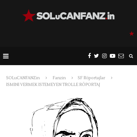
SOLuCANFANZin
Fanzin
SF Röportajlar
İSMİNİ VERMEK İSTEMEYEN TROLLE RÖPORTAJ