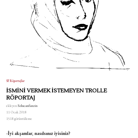
SF Röportajlar
İSMİNİ VERMEK İSTEMEYEN TROLLE
RÖPORTAJ
ekleyen
Solucanfanzin
11 Ocak 2018
1518
görüntüleme
-İyi akşamlar, nasılsınız iyisiniz?