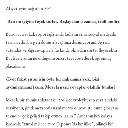
Afiyetteyim sağ olun. Siz?
-Ben de iyiyim teşekkürler. Başlayalım o zaman, troll nedir?
Bu soruyu sokak röportajlarında kullanırsanız sosyal medyada
tatmin edici bir geri dönüş alacağınızı düşünüyorum. Ayrıca
vatandaş verdiği cevaplarla farkında olmadan sizi trolleyecektir.
Böylece trolün ne olduğunu bizzat tecrübe ederek öğrenmiş
olacaksınız.
-Evet fakat şu an için öyle bir imkanımız yok, bizi
aydınlatmanız lazım. Mesela nasıl cevaplar olabilir bunlar?
Mesela bir abimiz anlatacak: “trol işte troleybusun yeraltındaki
versiyonu, şimdi metrobüs nasıl metro oluyor işte onun gibi yani
teknoloji çok gelişti takip etmek lazım.” Amcanın biri kolaya
kaçacak: “turol mü eee turol Japonya’da bir ülke”, bilinçli bir