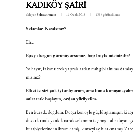
KADIKÖY ŞAİRİ
ekleyen
Solucanfanzin
11 Ocak 2018
1385
görüntüleme
Selamlar. Nasılsınız?
Eh…
Epey durgun görünüyorsunuz, hep böyle misinizdir?
Yo hayır, fakat titrek yapraklardan mıh gibi alnıma damlay
mısınız?
Elbette sizi çok iyi anlıyorum, ama bunu konuşmayalım
anlatarak başlayın, ordan yürüyelim.
Ben burada doğdum. Doğarken öyle güçlü ağlamışım ki ağı
duvarlarında yankılanarak selamımı taşımış. Tabii duyan g
kurabiyelerinden ikram etmiş, kimseyi aç bırakmamış. Zate