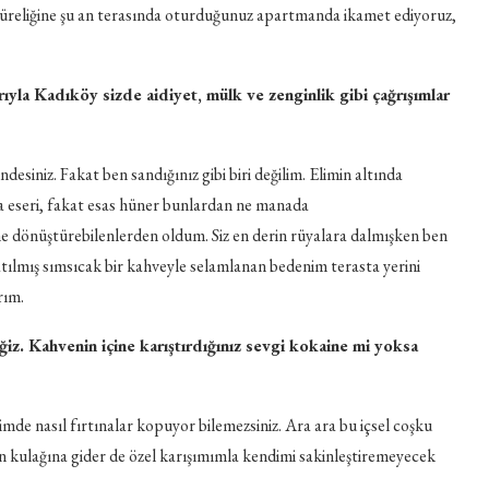
 süreliğine şu an terasında oturduğunuz apartmanda ikamet ediyoruz,
ıyla Kadıköy sizde aidiyet, mülk ve zenginlik gibi çağrışımlar
esiniz. Fakat ben sandığınız gibi biri değilim. Elimin altında
a eseri, fakat esas hüner bunlardan ne manada
ğine dönüştürebilenlerden oldum. Siz en derin rüyalara dalmışken ben
atılmış sımsıcak bir kahveyle selamlanan bedenim terasta yerini
rım.
eğiz. Kahvenin içine karıştırdığınız sevgi kokaine mi yoksa
imde nasıl fırtınalar kopuyor bilemezsiniz. Ara ara bu içsel coşku
inin kulağına gider de özel karışımımla kendimi sakinleştiremeyecek