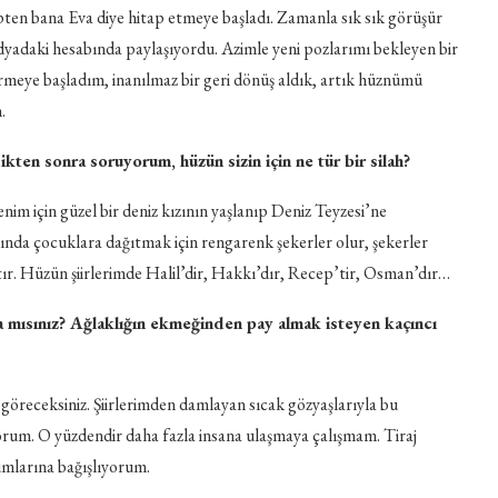
pten bana Eva diye hitap etmeye başladı. Zamanla sık sık görüşür
yadaki hesabında paylaşıyordu. Azimle yeni pozlarımı bekleyen bir
iştirmeye başladım, inanılmaz bir geri dönüş aldık, artık hüznümü
.
kten sonra soruyorum, hüzün sizin için ne tür bir silah?
im için güzel bir deniz kızının yaşlanıp Deniz Teyzesi’ne
ında çocuklara dağıtmak için rengarenk şekerler olur, şekerler
ştır. Hüzün şiirlerimde Halil’dir, Hakkı’dır, Recep’tir, Osman’dır…
da mısınız? Ağlaklığın ekmeğinden pay almak isteyen kaçıncı
 göreceksiniz. Şiirlerimden damlayan sıcak gözyaşlarıyla bu
orum. O yüzdendir daha fazla insana ulaşmaya çalışmam. Tiraj
umlarına bağışlıyorum.