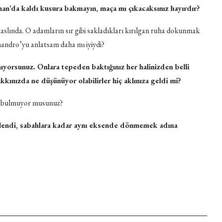
an’da kaldı kusura bakmayın, maça mı çıkacaksınız hayırdır?
aslında. O adamların sır gibi sakladıkları kırılgan ruha dokunmak
andro’yu anlatsam daha mı iyiydi?
ıyorsunuz. Onlara tepeden baktığınız her halinizden belli
kınızda ne düşünüyor olabilirler hiç aklınıza geldi mi?
ik bulmuyor musunuz?
tlendi, sabahlara kadar aynı eksende dönmemek adına