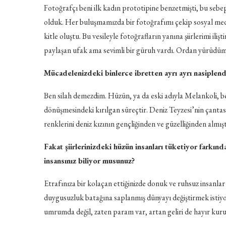
Fotoğrafçı beni ilk kadın prototipine benzetmişti, bu sebe
olduk. Her buluşmamızda bir fotoğrafımı çekip sosyal med
kitle oluştu. Bu vesileyle fotoğrafların yanına şiirlerimi il
paylaşan ufak ama sevimli bir güruh vardı. Ordan yürüdüm
Mücadelenizdeki binlerce ibretten ayrı ayrı nasiplendi
Ben silah demezdim. Hüzün, ya da eski adıyla Melankoli, ben
dönüşmesindeki kırılgan süreçtir. Deniz Teyzesi’nin çantas
renklerini deniz kızının gençliğinden ve güzelliğinden almı
Fakat şiirlerinizdeki hüzün insanları tüketiyor farkın
insansınız biliyor musunuz?
Etrafınıza bir kolaçan ettiğinizde donuk ve ruhsuz insanlar
duygusuzluk batağına saplanmış dünyayı değiştirmek istiy
umrumda değil, zaten param var, artan geliri de hayır kur