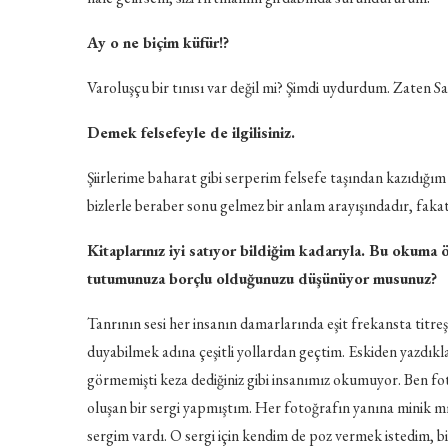
Ay o ne biçim küfür!?
Varoluşçu bir tınısı var değil mi? Şimdi uydurdum. Zaten Sa
Demek felsefeyle de ilgilisiniz.
Şiirlerime baharat gibi serperim felsefe taşından kazıdığım 
bizlerle beraber sonu gelmez bir anlam arayışındadır, fakat 
Kitaplarınız iyi satıyor bildiğim kadarıyla. Bu okuma 
tutumunuza borçlu olduğunuzu düşünüyor musunuz?
Tanrının sesi her insanın damarlarında eşit frekansta titreşi
duyabilmek adına çeşitli yollardan geçtim. Eskiden yazdık
görmemişti keza dediğiniz gibi insanımız okumuyor. Ben fo
oluşan bir sergi yapmıştım. Her fotoğrafın yanına minik mısr
sergim vardı. O sergi için kendim de poz vermek istedim, bir