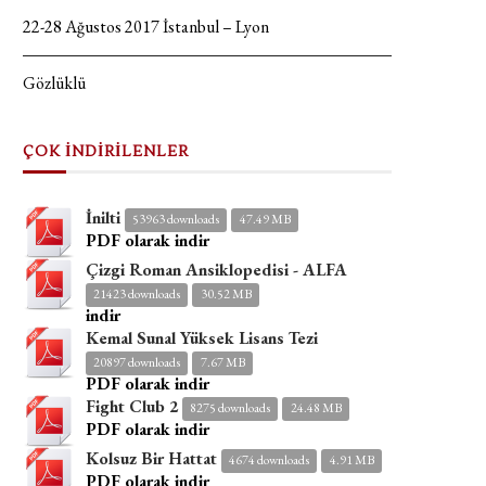
22-28 Ağustos 2017 İstanbul – Lyon
Gözlüklü
ÇOK İNDİRİLENLER
İnilti
53963 downloads
47.49 MB
PDF olarak indir
Çizgi Roman Ansiklopedisi - ALFA
21423 downloads
30.52 MB
indir
Kemal Sunal Yüksek Lisans Tezi
20897 downloads
7.67 MB
PDF olarak indir
Fight Club 2
8275 downloads
24.48 MB
PDF olarak indir
Kolsuz Bir Hattat
4674 downloads
4.91 MB
PDF olarak indir