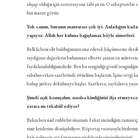
ahşap olduğu için restorasyona tabi şu an. O sebepten bir
bizi mazur görün.
Yok canım, buranın manzarası çok iyi. Anladığım kadar
yapıyor. Allah her kuluna bağışlamaz böyle nimetleri.
Belli ki beni elit bulduğunuzu ima ederek küçümseme derdind
saydığınız değerlerin bulunması elbette şansın en müstesn
faydalanabildiğinizdedir. Ben bu zenginliği gönül zenginli
sabahın erken saatlerinde ritüelime başlarım. İçine sevgi k
bulup şiirlere dökülmeye başlar. Saatlerce, sayfalarca yaza
Şimdi açık konuşalım, nasılsa kimliğinizi ifşa etmeyec
esrara mı tekabül ediyor?
Bakın ben naif ruhlu bir insanım. Fakat incindiğim zaman iç
sinir krizlerine dönüşebiliyor. Röportaj vasıtasıyla biriler
hale gelirsem, sizi fırtınamın girdabında süründürürüm!