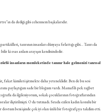
rtre’ın da dediği gibi cehennem başkalarıdır.
partikülleri, tanrının insanları dünyaya fırlattığı gibi… Tanrı da
bilir ki esas anlam arayışın kendisindedir.
özürlü insanların memleketinde tanınır hale gelmenizi tanrısal
r, fakat kimileri işitmekte daha yeteneklidir. Ben de bu sesi
larımı paylaştığım sade bir bloğum vardı. Mamafih pek rağbet
toğrafla da ilgileniyorum, sokak çocuklarının fotoğraflarından
alar iliştirilmişti. O da tutmadı. Sırada ezilen kadın konulu bir
 dostum beni işinde çok iyi olan ünlü bir fotoğrafçıya takdim etti.