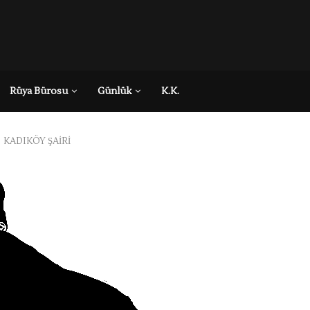
Rüya Bürosu
Günlük
K.K.
KADIKÖY ŞAİRİ