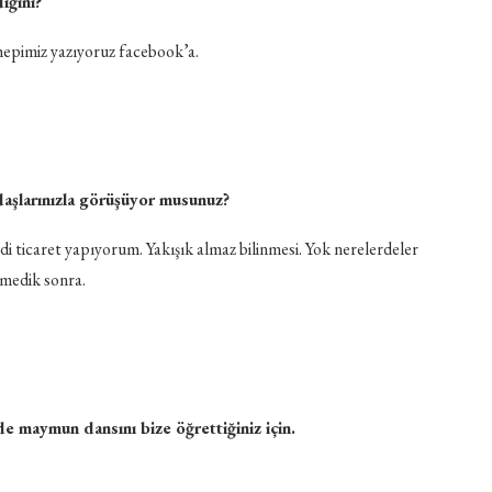
iğini?
hepimiz yazıyoruz facebook’a.
adaşlarınızla görüşüyor musunuz?
mdi ticaret yapıyorum. Yakışık almaz bilinmesi. Yok nerelerdeler
şmedik sonra.
e maymun dansını bize öğrettiğiniz için.