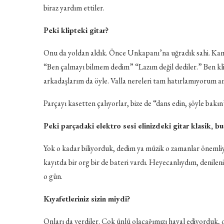
biraz yardım ettiler.
Peki klipteki gitar?
Onu da yoldan aldık. Önce Unkapanı’na uğradık sahi. Kameray
“Ben çalmayı bilmem dedim” “Lazım değil dediler.” Ben kli
arkadaşlarım da öyle. Valla nereleri tam hatırlamıyorum am
Parçayı kasetten çalıyorlar, bize de “dans edin, şöyle bakın”
Peki parçadaki elektro sesi elinizdeki gitar klasik, 
Yok o kadar biliyorduk, dedim ya müzik o zamanlar önemliyd
kayıtda bir org bir de bateri vardı. Heyecanlıydım, denil
o gün.
Kıyafetleriniz sizin miydi?
Onları da verdiler. Çok ünlü olacağımızı hayal ediyorduk, 