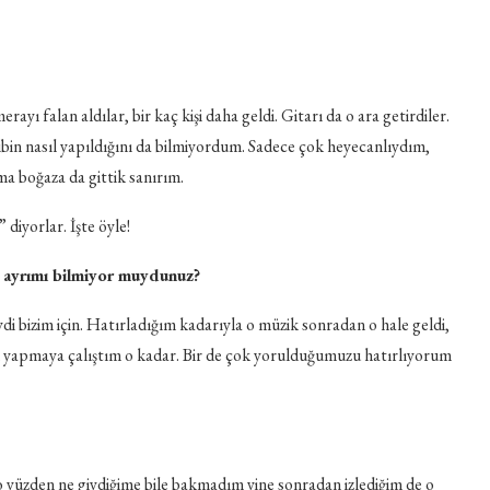
ı falan aldılar, bir kaç kişi daha geldi. Gitarı da o ara getirdiler.
bin nasıl yapıldığını da bilmiyordum. Sadece çok heyecanlıydım,
a boğaza da gittik sanırım.
 diyorlar. İşte öyle!
bu ayrımı bilmiyor muydunuz?
i bizim için. Hatırladığım kadarıyla o müzik sonradan o hale geldi,
eni yapmaya çalıştım o kadar. Bir de çok yorulduğumuzu hatırlıyorum
o yüzden ne giydiğime bile bakmadım yine sonradan izlediğim de o