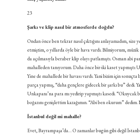
23
Şarkı ve klip nasıl bir atmosferde doğdu?
Ondan önce ben tekrar nasıl çıktığını anlayamadım, size
etmiştim, o yıllarda öyle bir hava vardı. Bilmiyorum, müzik
da açılmasıyla beraber klip olayı patlamıştı. Osman abi par
mahalleden tanıyorum. Daha önce bir-iki kaset yapmıştı Un
Yine de mahallede bir havası vardı. Yani bizim için sonuçta
parça yapmış, “daha gençlere gidecek bir şarkı bu” dedi. 
Unkapanı’na para mı yedirip yapmıştı kasedi. “Okuycak bir
boğazını genişlettim kazağımın. “Abi ben okurum” dedim. 
İstanbul değil mi mahalle?
Evet, Bayrampaşa’da… O zamanlar bugün gibi değil İstanb