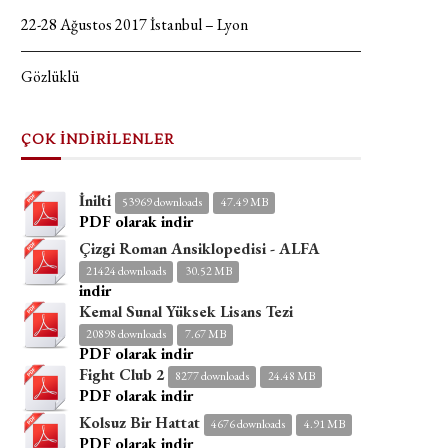
22-28 Ağustos 2017 İstanbul – Lyon
Gözlüklü
ÇOK İNDİRİLENLER
İnilti
53969 downloads
47.49 MB
PDF olarak indir
Çizgi Roman Ansiklopedisi - ALFA
21424 downloads
30.52 MB
indir
Kemal Sunal Yüksek Lisans Tezi
20898 downloads
7.67 MB
PDF olarak indir
Fight Club 2
8277 downloads
24.48 MB
PDF olarak indir
Kolsuz Bir Hattat
4676 downloads
4.91 MB
PDF olarak indir