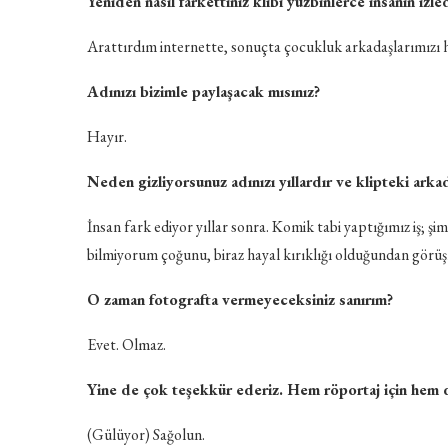
Yeniden nasıl farkettiniz klibi yüzbinlerce insanın izled
Arattırdım internette, sonuçta çocukluk arkadaşlarımızı 
Adınızı bizimle paylaşacak mısınız?
Hayır.
Neden gizliyorsunuz adınızı yıllardır ve klipteki ark
İnsan fark ediyor yıllar sonra. Komik tabi yaptığımız iş; şi
bilmiyorum çoğunu, biraz hayal kırıklığı olduğundan görü
O zaman fotografta vermeyeceksiniz sanırım?
Evet. Olmaz.
Yine de çok teşekkür ederiz. Hem röportaj için hem d
(Gülüyor) Sağolun.