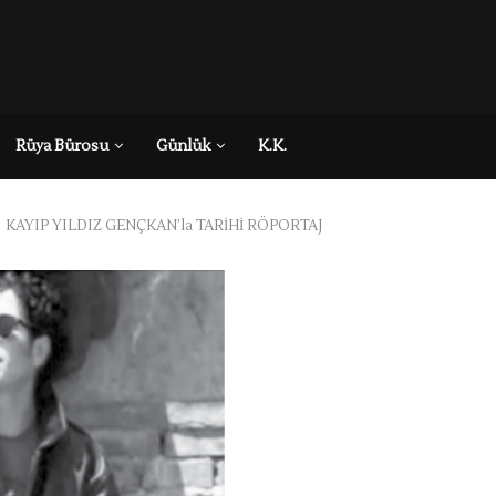
Rüya Bürosu
Günlük
K.K.
KAYIP YILDIZ GENÇKAN’la TARİHİ RÖPORTAJ