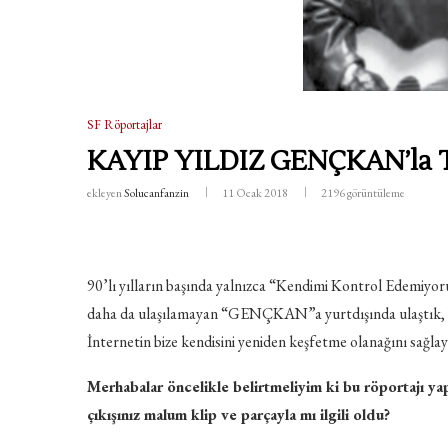
SF Röportajlar
KAYIP YILDIZ GENÇKAN’la
ekleyen
Solucanfanzin
11 Ocak 2018
2196
görüntüleme
90’lı yılların başında yalnızca “Kendimi Kontrol Edemiyor
daha da ulaşılamayan “GENÇKAN”a yurtdışında ulaştık, belli
İnternetin bize kendisini yeniden keşfetme olanağını sağlaya
Merhabalar öncelikle belirtmeliyim ki bu röportajı yap
çıkışınız malum klip ve parçayla mı ilgili oldu?