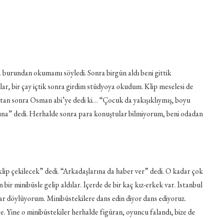
 burundan okumamı söyledi. Sonra birgün aldı beni gittik
ar, bir çay içtik sonra girdim stüdyoya okudum. Klip meselesi de
ktan sonra Osman abi’ye dedi ki… “Çocuk da yakışıklıymış, boyu
 buna” dedi. Herhalde sonra para konuştular bilmiyorum, beni odadan
 klip çekilecek” dedi. “Arkadaşlarına da haber ver” dedi. O kadar çok
bir minibüsle gelip aldılar. İçerde de bir kaç kız-erkek var. İstanbul
orlar döylüyorum. Minibüstekilere dans edin diyor dans ediyoruz.
 Yine o minibüstekiler herhalde figüran, oyuncu falandı, bize de