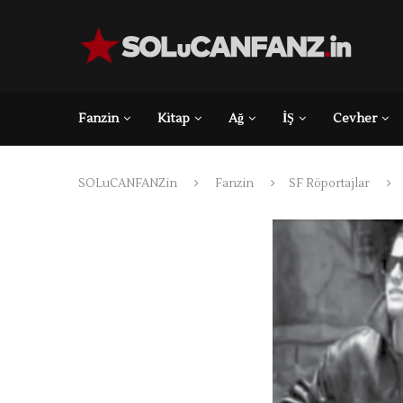
Fanzin
Kitap
Ağ
İŞ
Cevher
SOLuCANFANZin
Fanzin
SF Röportajlar