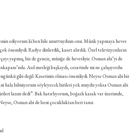
 yemin ediyorum ki ben bile unuttuydum onu. Müzik yapmaya heves
 çok önemliydi. Radyo dinlerdik, kaset alırdık. Özel televizyonların
çayı yapmış, biz de genciz, müziğe de hevesliyiz. Osman abi’yi de
kapanı’nda. Asıl mesleği başkaydı, cezavinde mi ne çalışıyordu.
 bugünkü gibi değil. Kasetinin olması önemliydi. Neyse Osman abi bir
Yani hala bilmiyorum söyleyecek birileri yok muydu yoksa Osman abi
ileri lazım dedi”. Bak hatırlıyorum, boğazlı kazak var üzerimde,
Neyse, Osman abi de beni çocukluktan beri tanır.
ul