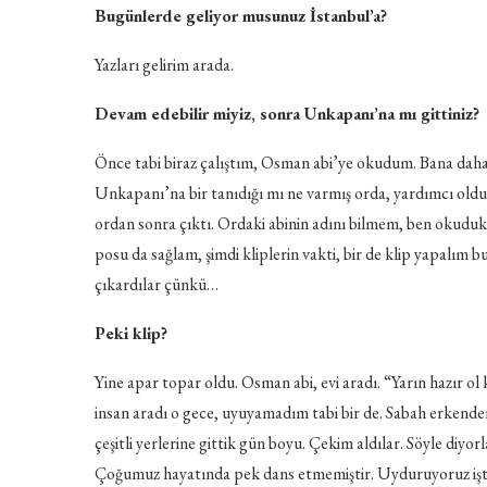
Bugünlerde geliyor musunuz İstanbul’a?
Yazları gelirim arada.
Devam edebilir miyiz, sonra Unkapanı’na mı gittiniz?
Önce tabi biraz çalıştım, Osman abi’ye okudum. Bana daha
Unkapanı’na bir tanıdığı mı ne varmış orda, yardımcı oldul
ordan sonra çıktı. Ordaki abinin adını bilmem, ben okudu
posu da sağlam, şimdi kliplerin vakti, bir de klip yapalım
çıkardılar çünkü…
Peki klip?
Yine apar topar oldu. Osman abi, evi aradı. “Yarın hazır ol
insan aradı o gece, uyuyamadım tabi bir de. Sabah erkenden 
çeşitli yerlerine gittik gün boyu. Çekim aldılar. Söyle diy
Çoğumuz hayatında pek dans etmemiştir. Uyduruyoruz işte.