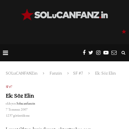
SOLuCANFANZin
Fanzin
SF #7
Ek: Söz Elin
SF #7
Ek: Söz Elin
ekleyen
Solucanfanzin
7 Temmuz 2007
1237
görüntüleme