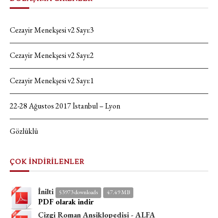
Cezayir Menekşesi v2 Sayı:3
Cezayir Menekşesi v2 Sayı:2
Cezayir Menekşesi v2 Sayı:1
22-28 Ağustos 2017 İstanbul – Lyon
Gözlüklü
ÇOK İNDİRİLENLER
İnilti
53973 downloads
47.49 MB
PDF olarak indir
Çizgi Roman Ansiklopedisi - ALFA