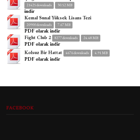
21425 downloads
30.52 MB
indir
Kemal Sunal Yüksek Lisans Tezi
20900 downloads
7.67 MB
PDF olarak indir
Fight Club 2
8277 downloads
24.48 MB
PDF olarak indir
Kolsuz Bir Hattat
4676 downloads
4.91 MB
PDF olarak indir
FACEBOOK