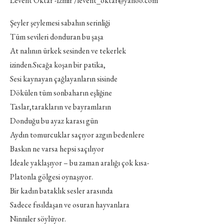
Levent Oktar -İzmir /levent_oktar@yahoo.com
Şeyler şeylemesi sabahın serinliği
Tüm sevileri donduran bu şaşa
At nalının ürkek sesinden ve tekerlek
izinden.Sıcağa koşan bir patika,
Sesi kaynayan çağlayanların sisinde
Dökülen tüm sonbaharın eşliğine
Taslar,tarakların ve bayramların
Donduğu bu ayaz karası gün
Aydın tomurcuklar saçıyor azgın bedenlere
Baskın ne varsa hepsi saçılıyor
İdeale yaklaşıyor – bu zaman aralığı çok kısa-
Platonla gölgesi oynaşıyor.
Bir kadın bataklık sesler arasında
Sadece fısıldaşan ve osuran hayvanlara
Ninniler söylüyor.