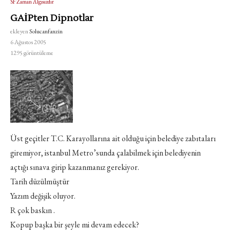
SF Zaman Algısızdır
GAİPten Dipnotlar
ekleyen
Solucanfanzin
6 Ağustos 2005
1295
görüntüleme
Üst geçitler T.C. Karayollarına ait olduğu için belediye zabıtaları
giremiyor, istanbul Metro’sunda çalabilmek için belediyenin
açtığı sınava girip kazanmanız gerekiyor.
Tarih düzülmüştür
Yazım değişik oluyor.
R çok baskın .
Kopup başka bir şeyle mi devam edecek?