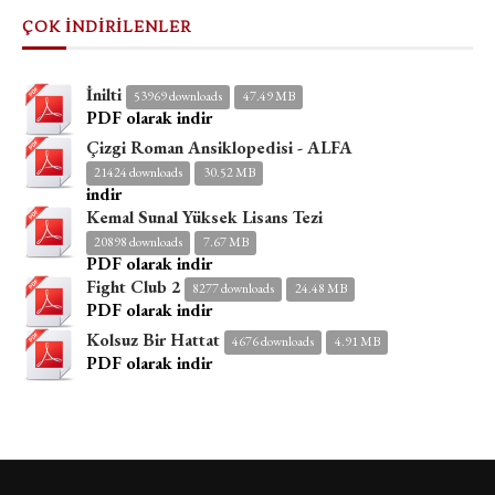
ÇOK İNDİRİLENLER
İnilti
53969 downloads
47.49 MB
PDF olarak indir
Çizgi Roman Ansiklopedisi - ALFA
21424 downloads
30.52 MB
indir
Kemal Sunal Yüksek Lisans Tezi
20898 downloads
7.67 MB
PDF olarak indir
Fight Club 2
8277 downloads
24.48 MB
PDF olarak indir
Kolsuz Bir Hattat
4676 downloads
4.91 MB
PDF olarak indir