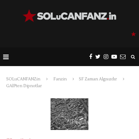
SOLuCANFANZin
Fanzin
SF Zaman Algısızdır
GAİPten Dipnotlar