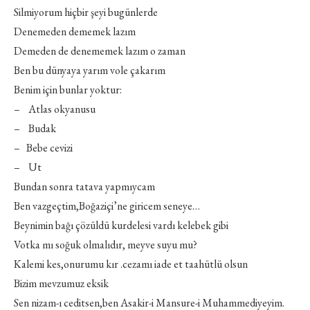
Silmiyorum hiçbir şeyi bugünlerde
Denemeden dememek lazım
Demeden de denememek lazım o zaman
Ben bu dünyaya yarım vole çakarım
Benim için bunlar yoktur:
– Atlas okyanusu
– Budak
– Bebe cevizi
– Ut
Bundan sonra tatava yapmıycam
Ben vazgeçtim,Boğaziçi’ne giricem seneye…
Beynimin bağı çözüldü kurdelesi vardı kelebek gibi
Votka mı soğuk olmalıdır, meyve suyu mu?
Kalemi kes,onurumu kır .cezamı iade et taahütlü olsun
Bizim mevzumuz eksik
Sen nizam-ı ceditsen,ben Asakir-i Mansure-i Muhammediyeyim.