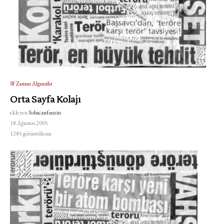
SF Zaman Algısızdır
Orta Sayfa Kolajı
ekleyen
Solucanfanzin
18 Ağustos 2005
1285
görüntüleme