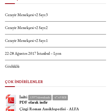
Cezayir Menekşesi v2 Sayı:3
Cezayir Menekşesi v2 Sayı:2
Cezayir Menekşesi v2 Sayı:1
22-28 Ağustos 2017 İstanbul – Lyon
Gözlüklü
ÇOK İNDİRİLENLER
İnilti
53973 downloads
47.49 MB
PDF olarak indir
Çizgi Roman Ansiklopedisi - ALFA