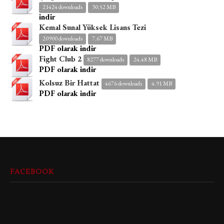
21424 downloads
30.52 MB
indir
Kemal Sunal Yüksek Lisans Tezi
20900 downloads
7.67 MB
PDF olarak indir
Fight Club 2
8277 downloads
24.48 MB
PDF olarak indir
Kolsuz Bir Hattat
4676 downloads
4.91 MB
PDF olarak indir
FACEBOOK