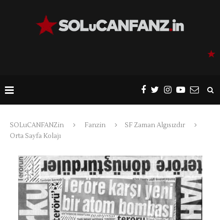
SOLuCANFANZin
Fanzin
SF Zaman Algısızdır
Orta Sayfa Kolajı