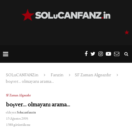
SOLuCANFANZin
Fanzin
SF Zaman Algısızdır
boşver… olmayanı arama…
SF Zaman Algısızdır
boşver… olmayanı arama…
ekleyen
Solucanfanzin
13 Ağustos 2005
1388
görüntüleme