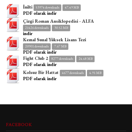
İnilti
53974 downloads
47.49 MB
PDF olarak indir
Çizgi Roman Ansiklopedisi - ALFA
21426 downloads
30.52 MB
indir
Kemal Sunal Yüksek Lisans Tezi
20901 downloads
7.67 MB
PDF olarak indir
Fight Club 2
8277 downloads
24.48 MB
PDF olarak indir
Kolsuz Bir Hattat
4677 downloads
4.91 MB
PDF olarak indir
FACEBOOK