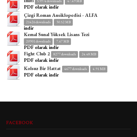
İnilti
53974 downloads
47.49 MB
PDF olarak indir
Çizgi Roman Ansiklopedisi - ALFA
21426 downloads
30.52 MB
indir
Kemal Sunal Yüksek Lisans Tezi
20901 downloads
7.67 MB
PDF olarak indir
Fight Club 2
8277 downloads
24.48 MB
PDF olarak indir
Kolsuz Bir Hattat
4677 downloads
4.91 MB
PDF olarak indir
FACEBOOK