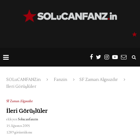
SOLuCANFANZin
Fanzin
SF Zaman Algısızdır
İleri Görüşlüler
SF Zaman Algısızdır
İleri Görüşlüler
ekleyen
Solucanfanzin
15 Ağustos 2005
1289
görüntüleme